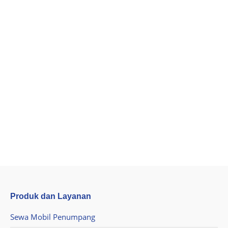
Hiace Commuter
Bus
,
Kendaraan Shuttle
By
faruk
September 18, 2024
Hiace Commuter Spesifikasi : Tempat Duduk 15
Bahan Bakar Diesel Bagasi 4 Asuransi
Kendaraan Ya Transmisi Manual Pengemudi Ya
Apakah Anda tertarik dengan unit ini? Segera
hubungi kami untuk informasi lengkap dan cek
ketersediaan kendaraan sekarang juga!
Armada Lainnya
Produk dan Layanan
Sewa Mobil Penumpang