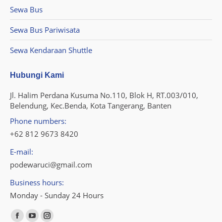
Sewa Bus
Sewa Bus Pariwisata
Sewa Kendaraan Shuttle
Hubungi Kami
Jl. Halim Perdana Kusuma No.110, Blok H, RT.003/010,
Belendung, Kec.Benda, Kota Tangerang, Banten
Phone numbers:
+62 812 9673 8420
E-mail:
podewaruci@gmail.com
Business hours:
Monday - Sunday 24 Hours
Find us on:
Facebook
YouTube
Instagram