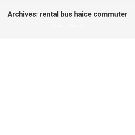
Archives:
rental bus haice commuter
You are here:
Home
Project